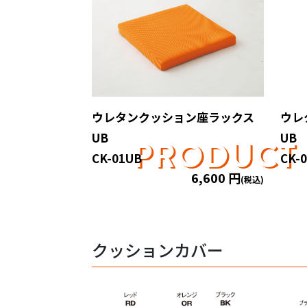
ウレタンクッション座ラックス
ウレ
UB
UB
PRODUCT
CK-01UB
CK-
6,600 円
(税込)
クッションカバー