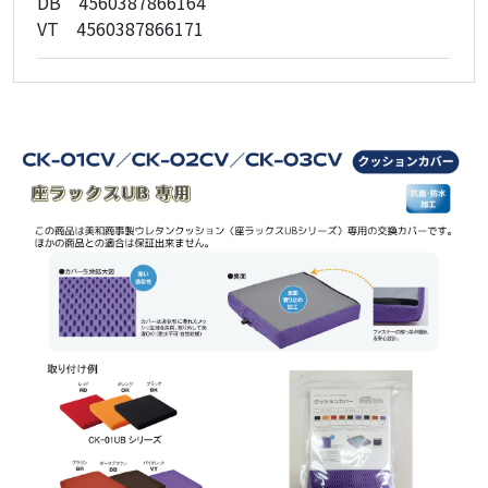
DB 4560387866164
VT 4560387866171