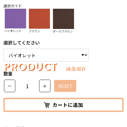
選択ガイド
バイオレット
ブラウン
ダークブラウン
選択してください
PRODUCT
商品紹介
数量
－
＋
RESET
カートに追加