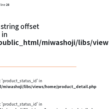
line
28
l string offset
 in
ublic_html/miwashoji/libs/vie
set 'product_status_id' in
/miwashoji/libs/views/home/product_detail.php
set 'product_status_id' in