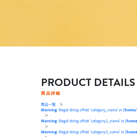
PRODUCT DETAILS
商品詳細
商品一覧
＞
Warning
: Illegal string offset 'category_name' in
/home/
＞
Warning
: Illegal string offset 'category2_name' in
/home
＞
Warning
: Illegal string offset 'category3_name' in
/home