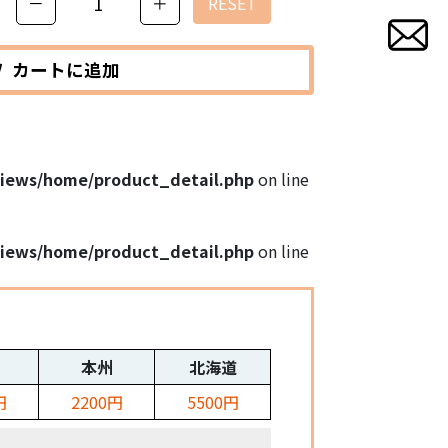
－
＋
RESET
カートに追加
views/home/product_detail.php
on line
views/home/product_detail.php
on line
本州
北海道
円
2200円
5500円