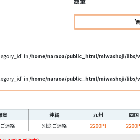
数量
ategory_id' in
/home/naraoa/public_html/miwashoji/libs/
ategory_id' in
/home/naraoa/public_html/miwashoji/libs/
離島
沖縄
九州
四国
ご連絡
別途ご連絡
2200円
2200