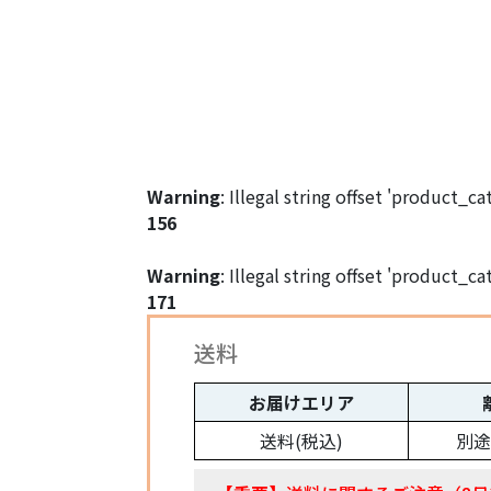
Warning
: Illegal string offset 'product_c
156
Warning
: Illegal string offset 'product_c
171
送料
お届けエリア
送料(税込)
別途