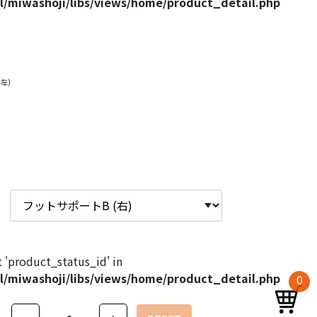
/miwashoji/libs/views/home/product_detail.php
左)
set 'product_status_id' in
/miwashoji/libs/views/home/product_detail.php
0