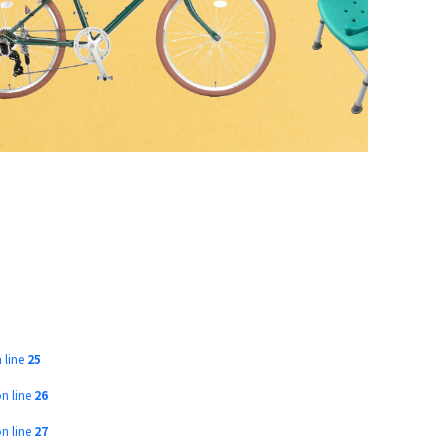
 line
25
n line
26
n line
27