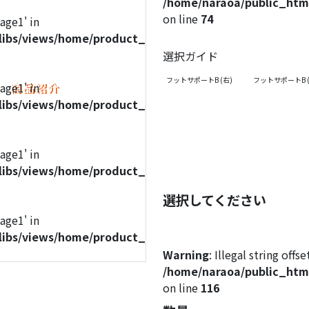
/home/naraoa/public_html
on line
74
mage1' in
libs/views/home/product_detail.php
選択ガイド
フットサポートB (右)
フットサポートB (
商品紹介
mage1' in
libs/views/home/product_detail.php
mage1' in
libs/views/home/product_detail.php
選択してください
mage1' in
libs/views/home/product_detail.php
Warning
: Illegal string off
/home/naraoa/public_html
on line
116