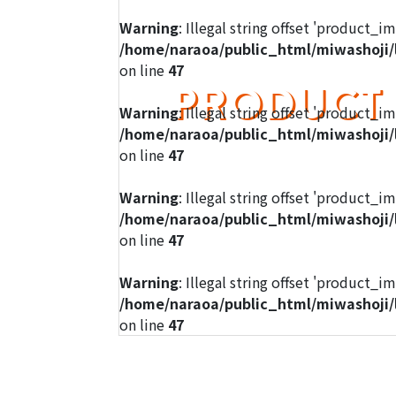
Warning
: Illegal string offset 'product_i
/home/naraoa/public_html/miwashoji/
on line
47
PRODUCT
Warning
: Illegal string offset 'product_i
/home/naraoa/public_html/miwashoji/
on line
47
Warning
: Illegal string offset 'product_i
/home/naraoa/public_html/miwashoji/
on line
47
Warning
: Illegal string offset 'product_i
/home/naraoa/public_html/miwashoji/
on line
47