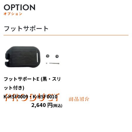
OPTION
オプション
フットサポート
フットサポートE (黒・スリ
ット付き)
PRODUCT
K-HSF0009・K-HSF0010
商品紹介
2,640 円
(税込)