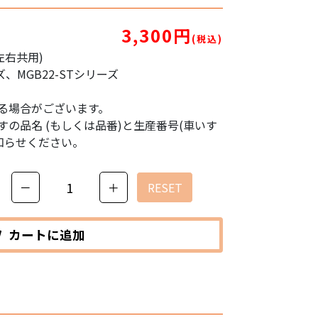
3,300円
(税込)
左右共用)
ズ、MGB22-STシリーズ
る場合がございます。
の品名 (もしくは品番)と生産番号(車いす
知らせください。
－
＋
RESET
カートに追加