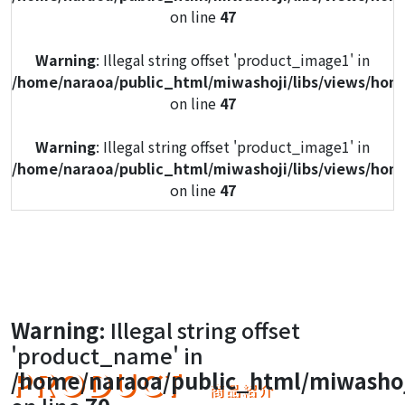
on line
47
Warning
: Illegal string offset 'product_image1' in
/home/naraoa/public_html/miwashoji/libs/views/hom
on line
47
Warning
: Illegal string offset 'product_image1' in
/home/naraoa/public_html/miwashoji/libs/views/hom
on line
47
Warning
: Illegal string offset 'product_image1' in
/home/naraoa/public_html/miwashoji/libs/views/hom
on line
47
Warning
: Illegal string offset 'product_image1' in
Warning
: Illegal string offset
/home/naraoa/public_html/miwashoji/libs/views/hom
'product_name' in
on line
47
PRODUCT
/home/naraoa/public_html/miwashoj
商品紹介