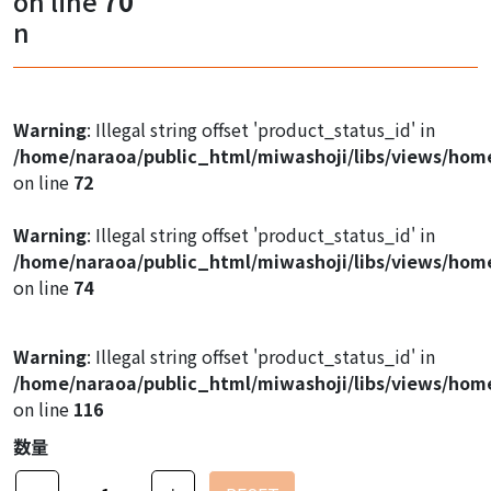
on line
70
Warning
: Illegal string offset 'product_image1' in
n
/home/naraoa/public_html/miwashoji/libs/views/hom
on line
47
Warning
: Illegal string offset 'product_image1' in
Warning
: Illegal string offset 'product_status_id' in
/home/naraoa/public_html/miwashoji/libs/views/hom
/home/naraoa/public_html/miwashoji/libs/views/hom
on line
47
on line
72
Warning
: Illegal string offset 'product_image1' in
Warning
: Illegal string offset 'product_status_id' in
/home/naraoa/public_html/miwashoji/libs/views/hom
/home/naraoa/public_html/miwashoji/libs/views/hom
on line
47
on line
74
Warning
: Illegal string offset 'product_status_id' in
/home/naraoa/public_html/miwashoji/libs/views/hom
on line
116
数量