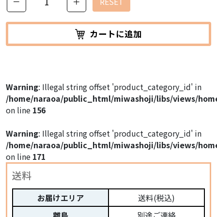
－
＋
RESET
カートに追加
Warning
: Illegal string offset 'product_category_id' in
/home/naraoa/public_html/miwashoji/libs/views/hom
on line
156
Warning
: Illegal string offset 'product_category_id' in
/home/naraoa/public_html/miwashoji/libs/views/hom
on line
171
送料
お届けエリア
送料(税込)
離島
別途ご連絡