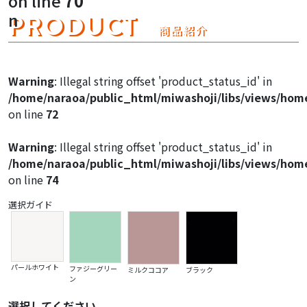
on line
70
Warning
: Illegal string offset 'product_image1' in
PRODUCT
n
/home/naraoa/public_html/miwashoji/libs/views/hom
商品紹介
on line
47
Warning
: Illegal string offset 'product_image1' in
Warning
: Illegal string offset 'product_status_id' in
/home/naraoa/public_html/miwashoji/libs/views/hom
/home/naraoa/public_html/miwashoji/libs/views/hom
on line
47
on line
72
Warning
: Illegal string offset 'product_image1' in
Warning
: Illegal string offset 'product_status_id' in
/home/naraoa/public_html/miwashoji/libs/views/hom
/home/naraoa/public_html/miwashoji/libs/views/hom
on line
47
on line
74
選択ガイド
パールホワイト
ファジーグリー
ミルクココア
ブラック
ン
選択してください