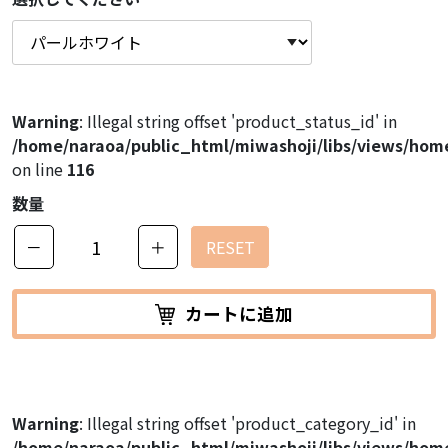
Warning
: Illegal string offset 'product_status_id' in
/home/naraoa/public_html/miwashoji/libs/views/hom
on line
116
数量
－
＋
RESET
カートに追加
Warning
: Illegal string offset 'product_category_id' in
/home/naraoa/public_html/miwashoji/libs/views/hom