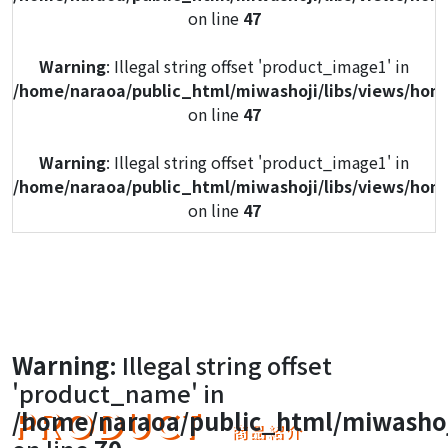
on line
47
Warning
: Illegal string offset 'product_image1' in
/home/naraoa/public_html/miwashoji/libs/views/hom
on line
47
Warning
: Illegal string offset 'product_image1' in
/home/naraoa/public_html/miwashoji/libs/views/hom
on line
47
Warning
: Illegal string offset 'product_image1' in
/home/naraoa/public_html/miwashoji/libs/views/hom
on line
47
Warning
: Illegal string offset 'product_image1' in
Warning
: Illegal string offset
/home/naraoa/public_html/miwashoji/libs/views/hom
'product_name' in
on line
47
PRODUCT
/home/naraoa/public_html/miwashoj
商品紹介