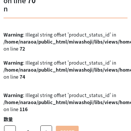
on line
70
Warning
: Illegal string offset 'product_image1' in
n
/home/naraoa/public_html/miwashoji/libs/views/hom
on line
47
Warning
: Illegal string offset 'product_image1' in
Warning
: Illegal string offset 'product_status_id' in
/home/naraoa/public_html/miwashoji/libs/views/hom
/home/naraoa/public_html/miwashoji/libs/views/hom
on line
47
on line
72
Warning
: Illegal string offset 'product_image1' in
Warning
: Illegal string offset 'product_status_id' in
/home/naraoa/public_html/miwashoji/libs/views/hom
/home/naraoa/public_html/miwashoji/libs/views/hom
on line
47
on line
74
Warning
: Illegal string offset 'product_status_id' in
/home/naraoa/public_html/miwashoji/libs/views/hom
on line
116
数量