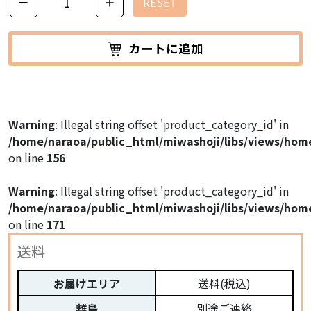
－
＋
RESET
カートに追加
Warning
: Illegal string offset 'product_category_id' in
/home/naraoa/public_html/miwashoji/libs/views/hom
on line
156
Warning
: Illegal string offset 'product_category_id' in
/home/naraoa/public_html/miwashoji/libs/views/hom
on line
171
送料
お届けエリア
送料(税込)
離島
別途ご連絡