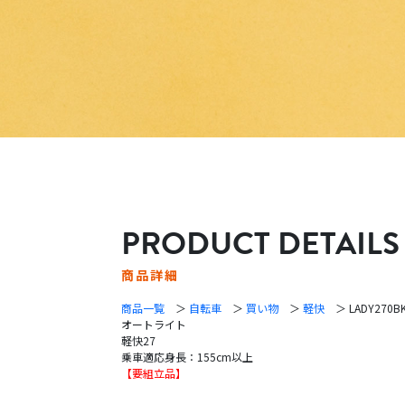
PRODUCT DETAILS
商品詳細
商品一覧
＞
自転車
＞
買い物
＞
軽快
＞ LADY270BK
オートライト
軽快27
乗車適応身長：155cm以上
【要組立品】