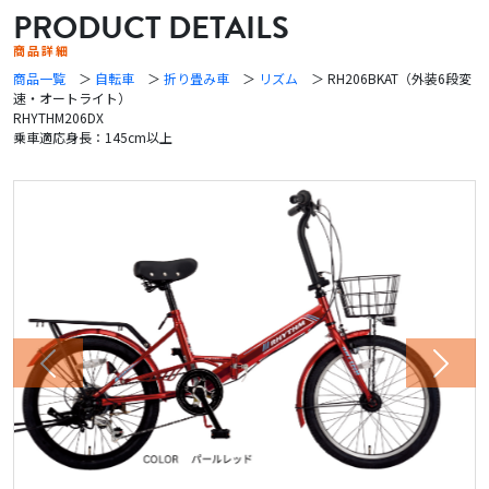
PRODUCT DETAILS
商品詳細
商品一覧
＞
自転車
＞
折り畳み車
＞
リズム
＞ RH206BKAT（外装6段変
速・オートライト）
RHYTHM206DX
乗車適応身長：145cm以上
Previous
Next