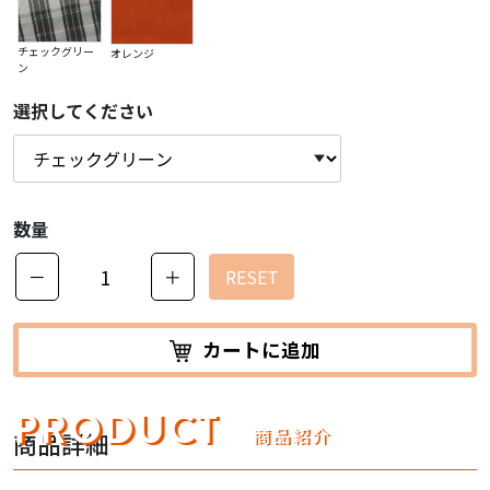
チェックグリー
オレンジ
ン
選択してください
数量
－
＋
RESET
カートに追加
PRODUCT
商品紹介
商品詳細