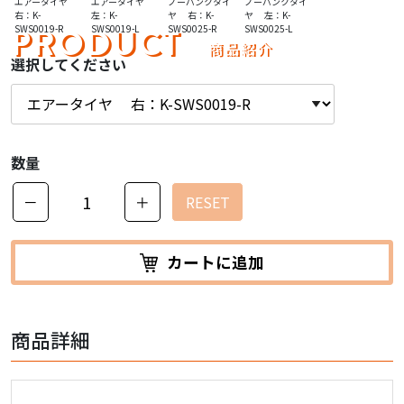
エアータイヤ
エアータイヤ
ノーパンクタイ
ノーパンクタイ
右：K-
左：K-
ヤ 右：K-
ヤ 左：K-
PRODUCT
SWS0019-R
SWS0019-L
SWS0025-R
SWS0025-L
商品紹介
選択してください
数量
－
＋
RESET
カートに追加
商品詳細