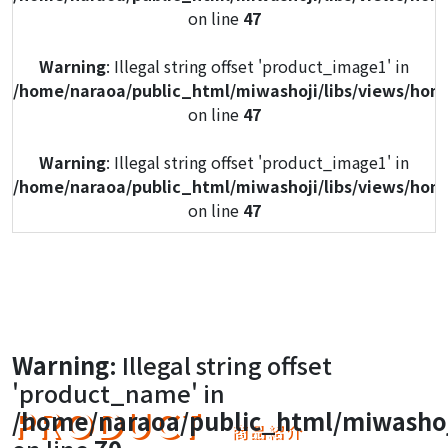
on line
47
Warning
: Illegal string offset 'product_image1' in
/home/naraoa/public_html/miwashoji/libs/views/hom
on line
47
Warning
: Illegal string offset 'product_image1' in
/home/naraoa/public_html/miwashoji/libs/views/hom
on line
47
Warning
: Illegal string offset 'product_image1' in
/home/naraoa/public_html/miwashoji/libs/views/hom
on line
47
Warning
: Illegal string offset 'product_image1' in
Warning
: Illegal string offset
/home/naraoa/public_html/miwashoji/libs/views/hom
'product_name' in
on line
47
PRODUCT
/home/naraoa/public_html/miwashoj
商品紹介