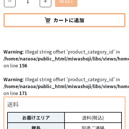
－
＋
RESET
カートに追加
Warning
: Illegal string offset 'product_category_id' in
/home/naraoa/public_html/miwashoji/libs/views/hom
on line
156
Warning
: Illegal string offset 'product_category_id' in
/home/naraoa/public_html/miwashoji/libs/views/hom
on line
171
送料
お届けエリア
送料(税込)
離島
別途ご連絡