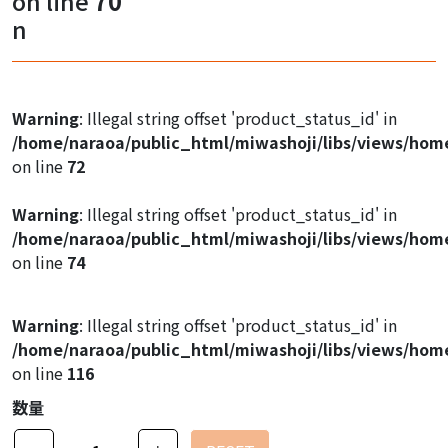
on line
70
Warning
: Illegal string offset 'product_image1' in
n
/home/naraoa/public_html/miwashoji/libs/views/hom
on line
47
Warning
: Illegal string offset 'product_image1' in
Warning
: Illegal string offset 'product_status_id' in
/home/naraoa/public_html/miwashoji/libs/views/hom
/home/naraoa/public_html/miwashoji/libs/views/hom
on line
47
on line
72
Warning
: Illegal string offset 'product_image1' in
Warning
: Illegal string offset 'product_status_id' in
/home/naraoa/public_html/miwashoji/libs/views/hom
/home/naraoa/public_html/miwashoji/libs/views/hom
on line
47
on line
74
Warning
: Illegal string offset 'product_status_id' in
/home/naraoa/public_html/miwashoji/libs/views/hom
on line
116
数量