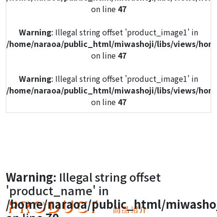
on line
47
Warning
: Illegal string offset 'product_image1' in
/home/naraoa/public_html/miwashoji/libs/views/hom
on line
47
Warning
: Illegal string offset 'product_image1' in
/home/naraoa/public_html/miwashoji/libs/views/hom
on line
47
Warning
: Illegal string offset 'product_image1' in
/home/naraoa/public_html/miwashoji/libs/views/hom
on line
47
Warning
: Illegal string offset 'product_image1' in
Warning
: Illegal string offset
/home/naraoa/public_html/miwashoji/libs/views/hom
'product_name' in
on line
47
PRODUCT
/home/naraoa/public_html/miwashoj
商品紹介