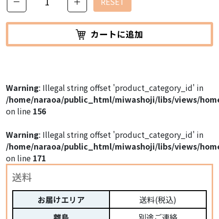
－
＋
RESET
カートに追加
Warning
: Illegal string offset 'product_category_id' in
/home/naraoa/public_html/miwashoji/libs/views/hom
on line
156
Warning
: Illegal string offset 'product_category_id' in
/home/naraoa/public_html/miwashoji/libs/views/hom
on line
171
送料
お届けエリア
送料(税込)
離島
別途ご連絡