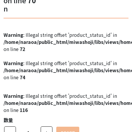
on line
70
Warning
: Illegal string offset 'product_image1' in
n
/home/naraoa/public_html/miwashoji/libs/views/hom
on line
47
Warning
: Illegal string offset 'product_image1' in
Warning
: Illegal string offset 'product_status_id' in
/home/naraoa/public_html/miwashoji/libs/views/hom
/home/naraoa/public_html/miwashoji/libs/views/hom
on line
47
on line
72
Warning
: Illegal string offset 'product_image1' in
Warning
: Illegal string offset 'product_status_id' in
/home/naraoa/public_html/miwashoji/libs/views/hom
/home/naraoa/public_html/miwashoji/libs/views/hom
on line
47
on line
74
Warning
: Illegal string offset 'product_status_id' in
/home/naraoa/public_html/miwashoji/libs/views/hom
on line
116
数量