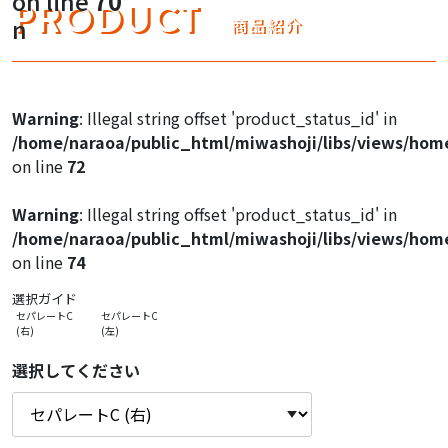
on line
70
Warning
: Illegal string offset 'product_image1' in
PRODUCT
n
商品紹介
/home/naraoa/public_html/miwashoji/libs/views/hom
on line
47
Warning
: Illegal string offset 'product_image1' in
Warning
: Illegal string offset 'product_status_id' in
/home/naraoa/public_html/miwashoji/libs/views/hom
/home/naraoa/public_html/miwashoji/libs/views/hom
on line
47
on line
72
Warning
: Illegal string offset 'product_image1' in
Warning
: Illegal string offset 'product_status_id' in
/home/naraoa/public_html/miwashoji/libs/views/hom
/home/naraoa/public_html/miwashoji/libs/views/hom
on line
47
on line
74
選択ガイド
セパレートC
セパレートC
(右)
(左)
選択してください