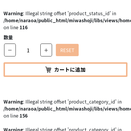
Warning
: Illegal string offset 'product_status_id' in
/home/naraoa/public_html/miwashoji/libs/views/hom
on line
116
数量
－
＋
RESET
カートに追加
Warning
: Illegal string offset 'product_category_id' in
/home/naraoa/public_html/miwashoji/libs/views/hom
on line
156
Warning
: Illegal string offset 'product_category_id' in