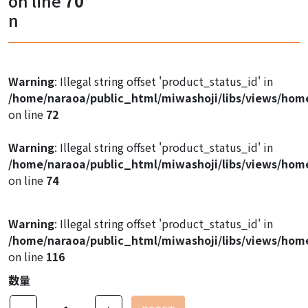
on line
70
Warning
: Illegal string offset 'product_image1' in
n
/home/naraoa/public_html/miwashoji/libs/views/hom
on line
47
Warning
: Illegal string offset 'product_image1' in
Warning
: Illegal string offset 'product_status_id' in
/home/naraoa/public_html/miwashoji/libs/views/hom
/home/naraoa/public_html/miwashoji/libs/views/hom
on line
47
on line
72
Warning
: Illegal string offset 'product_image1' in
Warning
: Illegal string offset 'product_status_id' in
/home/naraoa/public_html/miwashoji/libs/views/hom
/home/naraoa/public_html/miwashoji/libs/views/hom
on line
47
on line
74
Warning
: Illegal string offset 'product_status_id' in
/home/naraoa/public_html/miwashoji/libs/views/hom
on line
116
数量