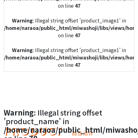
on line
47
Warning
: Illegal string offset 'product_image1' in
/home/naraoa/public_html/miwashoji/libs/views/hom
on line
47
Warning
: Illegal string offset 'product_image1' in
/home/naraoa/public_html/miwashoji/libs/views/hom
on line
47
Warning
: Illegal string offset 'product_image1' in
/home/naraoa/public_html/miwashoji/libs/views/hom
on line
47
Warning
: Illegal string offset 'product_image1' in
Warning
: Illegal string offset
/home/naraoa/public_html/miwashoji/libs/views/hom
'product_name' in
on line
47
PRODUCT
/home/naraoa/public_html/miwashoj
商品紹介