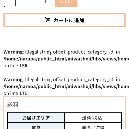
－
＋
RESET
カートに追加
Warning
: Illegal string offset 'product_category_id' in
/home/naraoa/public_html/miwashoji/libs/views/hom
on line
156
Warning
: Illegal string offset 'product_category_id' in
/home/naraoa/public_html/miwashoji/libs/views/hom
on line
171
送料
お届けエリア
送料(税込)
離島
別途ご連絡