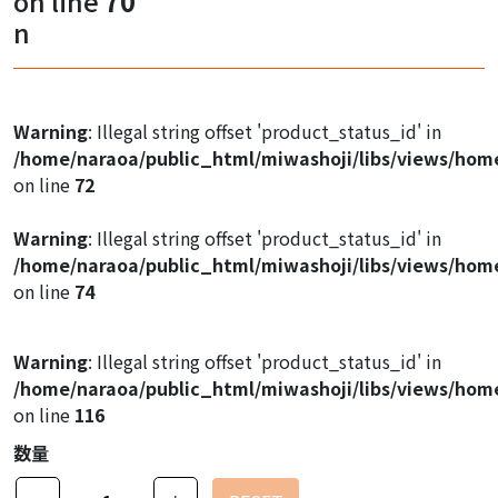
on line
70
Warning
: Illegal string offset 'product_image1' in
n
/home/naraoa/public_html/miwashoji/libs/views/hom
on line
47
Warning
: Illegal string offset 'product_image1' in
Warning
: Illegal string offset 'product_status_id' in
/home/naraoa/public_html/miwashoji/libs/views/hom
/home/naraoa/public_html/miwashoji/libs/views/hom
on line
47
on line
72
Warning
: Illegal string offset 'product_image1' in
Warning
: Illegal string offset 'product_status_id' in
/home/naraoa/public_html/miwashoji/libs/views/hom
/home/naraoa/public_html/miwashoji/libs/views/hom
on line
47
on line
74
Warning
: Illegal string offset 'product_status_id' in
/home/naraoa/public_html/miwashoji/libs/views/hom
on line
116
数量