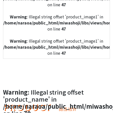
on line
47
Warning
: Illegal string offset 'product_image1' in
/home/naraoa/public_html/miwashoji/libs/views/hom
on line
47
Warning
: Illegal string offset 'product_image1' in
/home/naraoa/public_html/miwashoji/libs/views/hom
on line
47
Warning
: Illegal string offset 'product_image1' in
/home/naraoa/public_html/miwashoji/libs/views/hom
on line
47
Warning
: Illegal string offset 'product_image1' in
Warning
: Illegal string offset
/home/naraoa/public_html/miwashoji/libs/views/hom
'product_name' in
on line
47
PRODUCT
/home/naraoa/public_html/miwashoj
商品紹介