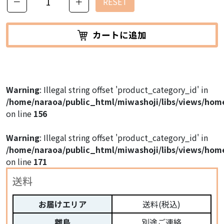
－
＋
RESET
カートに追加
Warning
: Illegal string offset 'product_category_id' in
/home/naraoa/public_html/miwashoji/libs/views/hom
on line
156
Warning
: Illegal string offset 'product_category_id' in
/home/naraoa/public_html/miwashoji/libs/views/hom
on line
171
送料
お届けエリア
送料(税込)
離島
別途ご連絡