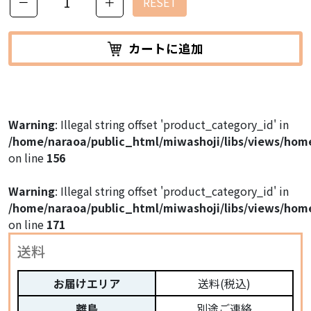
－
＋
RESET
カートに追加
Warning
: Illegal string offset 'product_category_id' in
/home/naraoa/public_html/miwashoji/libs/views/hom
on line
156
Warning
: Illegal string offset 'product_category_id' in
/home/naraoa/public_html/miwashoji/libs/views/hom
on line
171
送料
お届けエリア
送料(税込)
離島
別途ご連絡