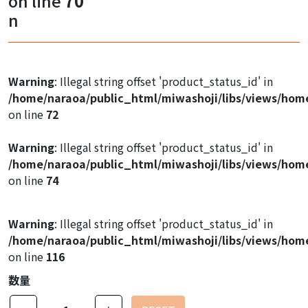
on line
70
Warning
: Illegal string offset 'product_image1' in
n
/home/naraoa/public_html/miwashoji/libs/views/hom
on line
47
Warning
: Illegal string offset 'product_image1' in
Warning
: Illegal string offset 'product_status_id' in
/home/naraoa/public_html/miwashoji/libs/views/hom
/home/naraoa/public_html/miwashoji/libs/views/hom
on line
47
on line
72
Warning
: Illegal string offset 'product_image1' in
Warning
: Illegal string offset 'product_status_id' in
/home/naraoa/public_html/miwashoji/libs/views/hom
/home/naraoa/public_html/miwashoji/libs/views/hom
on line
47
on line
74
Warning
: Illegal string offset 'product_status_id' in
/home/naraoa/public_html/miwashoji/libs/views/hom
on line
116
数量