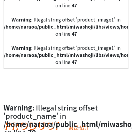
on line
47
Warning
: Illegal string offset 'product_image1' in
/home/naraoa/public_html/miwashoji/libs/views/hom
on line
47
Warning
: Illegal string offset 'product_image1' in
/home/naraoa/public_html/miwashoji/libs/views/hom
on line
47
Warning
: Illegal string offset 'product_image1' in
/home/naraoa/public_html/miwashoji/libs/views/hom
on line
47
Warning
: Illegal string offset 'product_image1' in
Warning
: Illegal string offset
/home/naraoa/public_html/miwashoji/libs/views/hom
'product_name' in
on line
47
PRODUCT
/home/naraoa/public_html/miwashoj
商品紹介