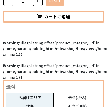
－
＋
RESET
カートに追加
Warning
: Illegal string offset 'product_category_id' in
/home/naraoa/public_html/miwashoji/libs/views/hom
on line
156
Warning
: Illegal string offset 'product_category_id' in
/home/naraoa/public_html/miwashoji/libs/views/hom
on line
171
送料
お届けエリア
送料(税込)
離島
別途ご連絡