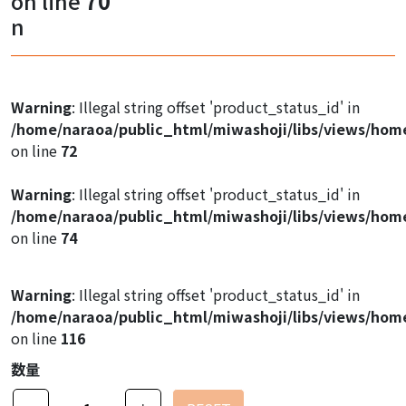
on line
70
Warning
: Illegal string offset 'product_image1' in
n
/home/naraoa/public_html/miwashoji/libs/views/hom
on line
47
Warning
: Illegal string offset 'product_image1' in
Warning
: Illegal string offset 'product_status_id' in
/home/naraoa/public_html/miwashoji/libs/views/hom
/home/naraoa/public_html/miwashoji/libs/views/hom
on line
47
on line
72
Warning
: Illegal string offset 'product_image1' in
Warning
: Illegal string offset 'product_status_id' in
/home/naraoa/public_html/miwashoji/libs/views/hom
/home/naraoa/public_html/miwashoji/libs/views/hom
on line
47
on line
74
Warning
: Illegal string offset 'product_status_id' in
/home/naraoa/public_html/miwashoji/libs/views/hom
on line
116
数量