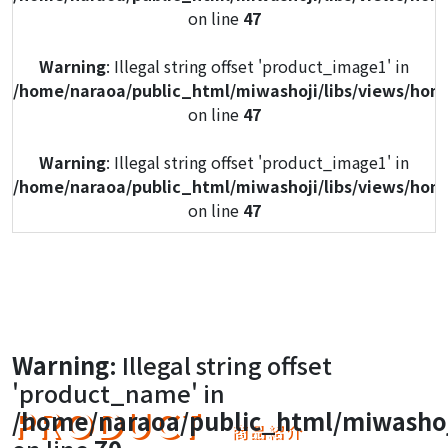
on line
47
Warning
: Illegal string offset 'product_image1' in
/home/naraoa/public_html/miwashoji/libs/views/hom
on line
47
Warning
: Illegal string offset 'product_image1' in
/home/naraoa/public_html/miwashoji/libs/views/hom
on line
47
Warning
: Illegal string offset 'product_image1' in
/home/naraoa/public_html/miwashoji/libs/views/hom
on line
47
Warning
: Illegal string offset 'product_image1' in
Warning
: Illegal string offset
/home/naraoa/public_html/miwashoji/libs/views/hom
'product_name' in
on line
47
PRODUCT
/home/naraoa/public_html/miwashoj
商品紹介