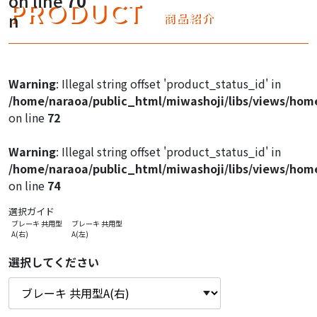
on line
70
Warning
: Illegal string offset 'product_image1' in
PRODUCT
n
商品紹介
/home/naraoa/public_html/miwashoji/libs/views/hom
on line
47
Warning
: Illegal string offset 'product_image1' in
Warning
: Illegal string offset 'product_status_id' in
/home/naraoa/public_html/miwashoji/libs/views/hom
/home/naraoa/public_html/miwashoji/libs/views/hom
on line
47
on line
72
Warning
: Illegal string offset 'product_image1' in
Warning
: Illegal string offset 'product_status_id' in
/home/naraoa/public_html/miwashoji/libs/views/hom
/home/naraoa/public_html/miwashoji/libs/views/hom
on line
47
on line
74
選択ガイド
ブレーキ 共用型
ブレーキ 共用型
A(右)
A(左)
選択してください