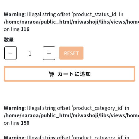
Warning
: Illegal string offset 'product_status_id' in
/home/naraoa/public_html/miwashoji/libs/views/hom
on line
116
数量
－
＋
RESET
カートに追加
Warning
: Illegal string offset 'product_category_id' in
/home/naraoa/public_html/miwashoji/libs/views/hom
on line
156
Warning
: Illegal string offset 'product_category_id' in