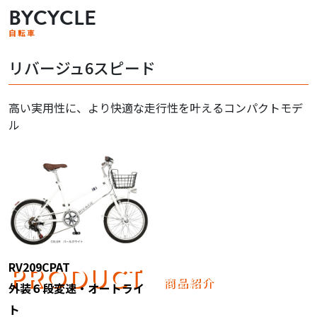
BYCYCLE
自転車
リバージュ6スピード
高い実用性に、より快適な走行性を叶えるコンパクトモデ
ル
RV209CPAT
PRODUCT
商品紹介
外装６段変速・オートライ
ト