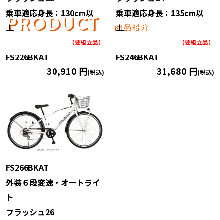
乗車適応身長：130cm以
乗車適応身長：135cm以
PRODUCT
商品紹介
上
上
【要組立品】
【要組立品】
FS226BKAT
FS246BKAT
30,910 円
31,680 円
(税込)
(税込)
FS266BKAT
外装６段変速・オートライ
ト
フラッシュ26